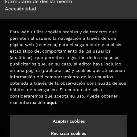
Formulario de desistimiento
Accesibilidad
Puede interesarte
Esta web utiliza cookies propias y de terceros que
permiten al usuario la navegación a través de una
Noticias
página web (técnicas), para el seguimiento y análisis
Agenda
estadístico del comportamiento de los usuarios
(analíticas), que permiten la gestión de los espacios
publicitarios que, en su caso, el editor haya incluido
Contacto
en una página (publicitarias) y cookies que almacenan
información del comportamiento de los usuarios
Carrer Aribau, 84
obtenida a través de la observación continuada de sus
(+34) 932 160 225
hábitos de navegación. Si acepta este aviso
consideraremos que acepta su uso. Puede obtener
info@libreriafabre.com
más información
aquí
.
Formulario de contacto
Aceptar cookies
2026 ©
Fabre
. Todos los Derechos Reservados |
Trevenque
Group
Rechazar cookies