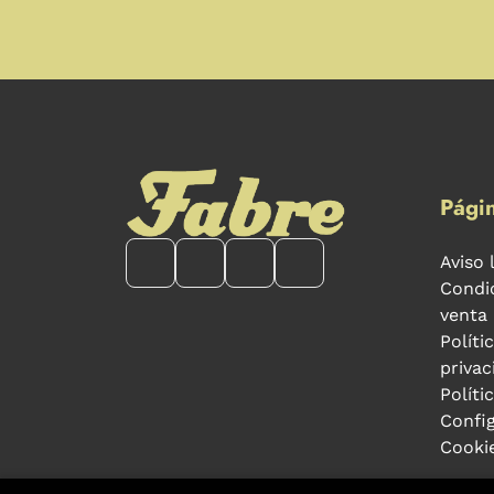
Págin
Aviso 
Condi
venta
Políti
privac
Políti
Confi
Cooki