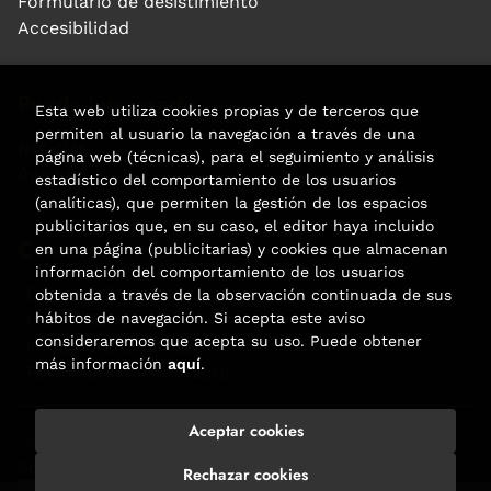
Formulario de desistimiento
Accesibilidad
Puede interesarte
Esta web utiliza cookies propias y de terceros que
permiten al usuario la navegación a través de una
Noticias
página web (técnicas), para el seguimiento y análisis
Agenda
estadístico del comportamiento de los usuarios
(analíticas), que permiten la gestión de los espacios
publicitarios que, en su caso, el editor haya incluido
Contacto
en una página (publicitarias) y cookies que almacenan
información del comportamiento de los usuarios
Carrer Aribau, 84
obtenida a través de la observación continuada de sus
(+34) 932 160 225
hábitos de navegación. Si acepta este aviso
consideraremos que acepta su uso. Puede obtener
info@libreriafabre.com
más información
aquí
.
Formulario de contacto
Aceptar cookies
2026 ©
Fabre
. Todos los Derechos Reservados |
Trevenque
Group
Rechazar cookies