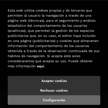
Puede interesarte
Esta web utiliza cookies propias y de terceros que
permiten al usuario la navegación a través de una
Noticias
página web (técnicas), para el seguimiento y análisis
Agenda
estadístico del comportamiento de los usuarios
(analíticas), que permiten la gestión de los espacios
publicitarios que, en su caso, el editor haya incluido
Contacto
en una página (publicitarias) y cookies que almacenan
información del comportamiento de los usuarios
Carrer Aribau, 84
obtenida a través de la observación continuada de sus
(+34) 932 160 225
hábitos de navegación. Si acepta este aviso
consideraremos que acepta su uso. Puede obtener
info@libreriafabre.com
más información
aquí
.
Formulario de contacto
Aceptar cookies
2026 ©
Fabre
. Todos los Derechos Reservados |
Trevenque
Group
Rechazar cookies
Configuración
Añadir a mi cesta