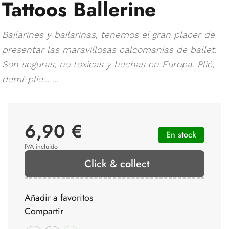
Tattoos Ballerine
Bailarines y bailarinas, tenemos el gran placer de
presentar las maravillosas calcomanías de ballet.
Son seguras, no tóxicas y hechas en Europa. Plié,
demi-plié... ...
6,90 €
En stock
IVA incluido
Click & collect
Añadir a favoritos
Compartir