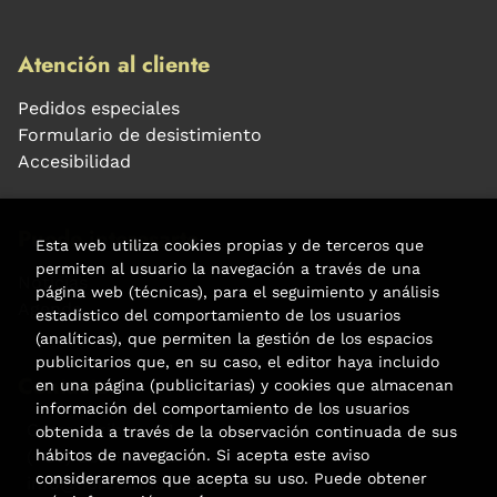
Atención al cliente
Pedidos especiales
Formulario de desistimiento
Accesibilidad
Puede interesarte
Esta web utiliza cookies propias y de terceros que
permiten al usuario la navegación a través de una
Noticias
página web (técnicas), para el seguimiento y análisis
Agenda
estadístico del comportamiento de los usuarios
(analíticas), que permiten la gestión de los espacios
publicitarios que, en su caso, el editor haya incluido
Contacto
en una página (publicitarias) y cookies que almacenan
información del comportamiento de los usuarios
Carrer Aribau, 84
obtenida a través de la observación continuada de sus
(+34) 932 160 225
hábitos de navegación. Si acepta este aviso
consideraremos que acepta su uso. Puede obtener
info@libreriafabre.com