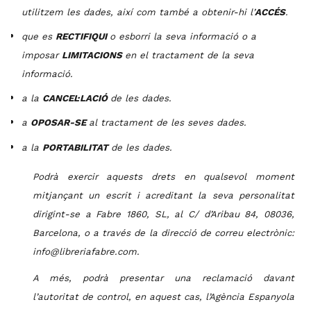
utilitzem les dades, així com també a obtenir-hi l’
ACC
É
S
.
que es
RECTIFIQU
I
o esborri la seva informació o a
imposar
LIMITACIONS
en el tractament de la seva
informació.
a
la
CANCEL
·LACIÓ
de l
e
s da
de
s.
a
OPO
SA
R-SE
al tra
c
tament de
les seves
da
de
s.
a
la
PORTABILI
T
A
T
de l
e
s da
de
s.
Podrà exercir aquests drets en qualsevol moment
mitjançant un escrit i acreditant la seva personalitat
dirigint-se a Fabre 1860, SL, al C/ d’Aribau 84, 08036,
Barcelona, o a través de la direcció de correu electrònic:
info@libreriafabre.com.
A més, podrà presentar una reclamació davant
l’autoritat de control, en aquest cas, l’Agència Espanyola