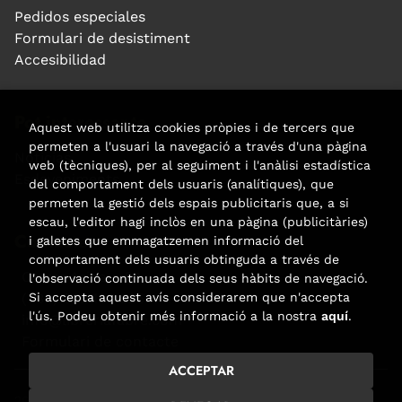
Pedidos especiales
Formulari de desistiment
Accesibilidad
Pot interessar-te
Aquest web utilitza cookies pròpies i de tercers que
permeten a l'usuari la navegació a través d'una pàgina
Noticias
web (tècniques), per al seguiment i l'anàlisi estadística
Esdeveniments
del comportament dels usuaris (analítiques), que
permeten la gestió dels espais publicitaris que, a si
escau, l'editor hagi inclòs en una pàgina (publicitàries)
Contacte
i galetes que emmagatzemen informació del
comportament dels usuaris obtinguda a través de
Carrer Aribau, 84
l'observació continuada dels seus hàbits de navegació.
Si accepta aquest avís considerarem que n'accepta
(+34) 932 160 225
l'ús. Podeu obtenir més informació a la nostra
aquí
.
info@libreriafabre.com
Formulari de contacte
ACCEPTAR
2026 ©
Fabre
. Tots els Drets Reservats |
Trevenque Group