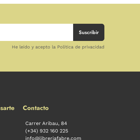
He leído y acepto la Política de privacidad
sarte
Contacto
Carrer Aribau, 84
(+34) 932 160 225
info@libreriafabre.com