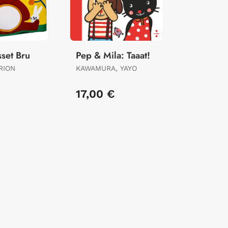
sset Bru
Pep & Mila: Taaat!
RION
KAWAMURA, YAYO
€
17,00 €