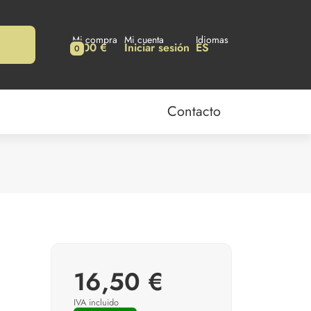
Mi compra
Mi cuenta
Idiomas
0,00 €
Iniciar sesión
ES
0
Contacto
16,50 €
IVA incluido