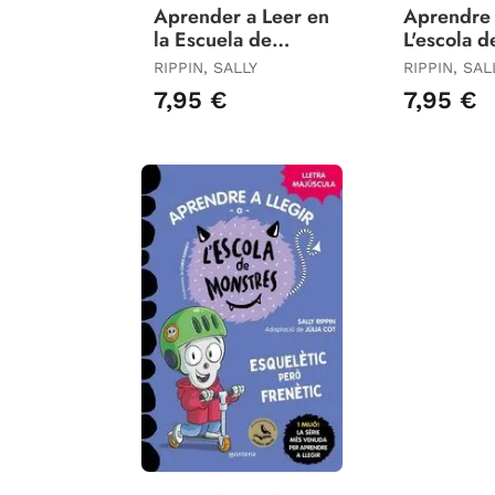
Aprender a Leer en
Aprendre 
la Escuela de
L'escola d
Monstruos 23 -
Monstres 
RIPPIN, SALLY
RIPPIN, SAL
Mágico y
Magic I D
7,95 €
7,95 €
Dramático