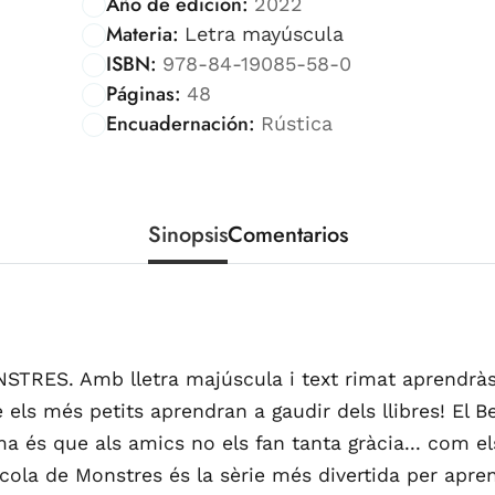
Año de edición:
2022
Materia:
Letra mayúscula
ISBN:
978-84-19085-58-0
Páginas:
48
Encuadernación:
Rústica
Sinopsis
Comentarios
ES. Amb lletra majúscula i text rimat aprendràs a
 els més petits aprendran a gaudir dels llibres! El 
ma és que als amics no els fan tanta gràcia... com e
ola de Monstres és la sèrie més divertida per aprend