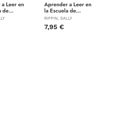
 a Leer en
Aprender a Leer en
a de
la Escuela de
 22 - Al
Monstruos 21 -
LLY
RIPPIN, SALLY
¡Con
Esquelético Pero
7,95 €
Frenético