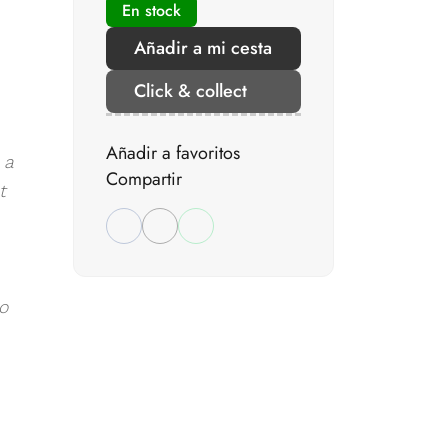
En stock
Añadir a mi cesta
Click & collect
Añadir a favoritos
 a
Compartir
t
o