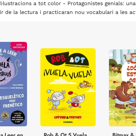
Il·lustracions a tot color - Protagonistes genials: un
de la lectura i practicaran nou vocabulari a les acti
a Leer en
Rob & Ot 5 Vuela,
Bitmax &