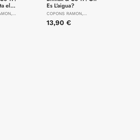
a el
Es L'aigua?
AMON,
COPONS RAMON,
JAUME
€
13,90 €