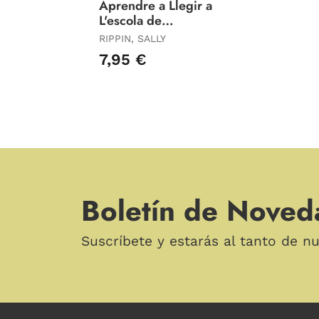
Aprendre a Llegir a
L'escola de
Monstres 21 -
RIPPIN, SALLY
Esquelètic Però
7,95 €
Frenètic
Boletín de Noved
Suscríbete y estarás al tanto de n