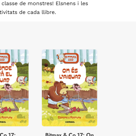
a classe de monstres! Elsnens i les
vitats de cada llibre.
 Co 17:
Bitmax & Co 17: On