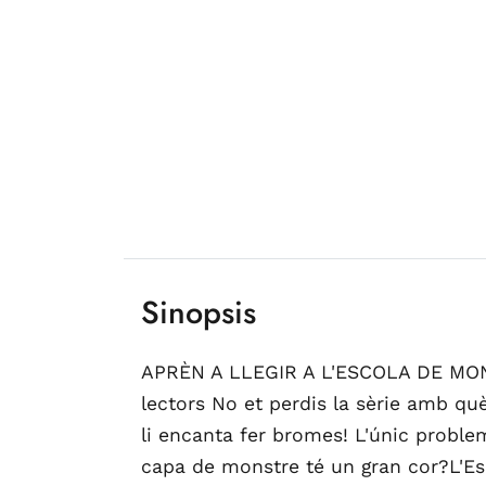
Sinopsis
APRÈN A LLEGIR A L'ESCOLA DE MONSTR
lectors No et perdis la sèrie amb què
li encanta fer bromes! L'únic proble
capa de monstre té un gran cor?L'Esc