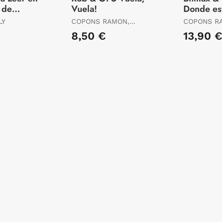
 de
Vuela!
Donde est
 21 -
Agua?
LY
COPONS RAMON,
COPONS R
co Pero
JAUME
JAUME
8,50 €
13,90 