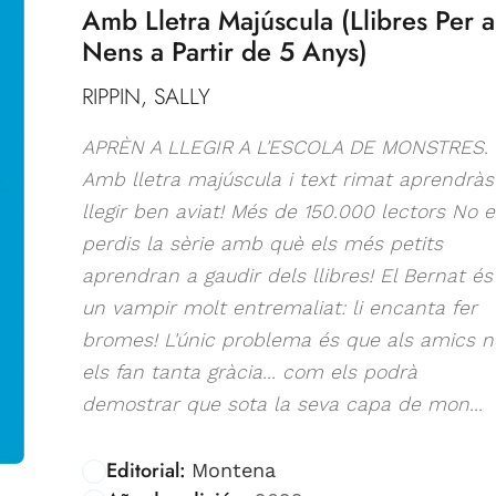
Amb Lletra Majúscula (Llibres Per a
Nens a Partir de 5 Anys)
RIPPIN, SALLY
APRÈN A LLEGIR A L'ESCOLA DE MONSTRES.
Amb lletra majúscula i text rimat aprendràs
llegir ben aviat! Més de 150.000 lectors No e
perdis la sèrie amb què els més petits
aprendran a gaudir dels llibres! El Bernat és
un vampir molt entremaliat: li encanta fer
bromes! L'únic problema és que als amics n
els fan tanta gràcia... com els podrà
demostrar que sota la seva capa de mon...
Editorial:
Montena