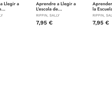
a Llegir a
Aprendre a Llegir a
Aprender
e
L'escola de
la Escuel
23 -
Monstres 22 - un
Monstruos
LY
RIPPIN, SALLY
RIPPIN, SA
ramatic
Rescat Agosarat
Rescate, 
7,95 €
7,95 €
Coraje!