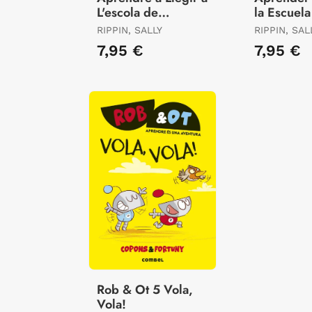
L'escola de
la Escuela
Monstres 21 -
Monstruos
RIPPIN, SALLY
RIPPIN, SAL
Esquelètic Però
Esqueléti
7,95 €
7,95 €
Frenètic
Frenético
Rob & Ot 5 Vola,
Vola!