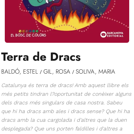
Terra de Dracs
BALDÓ, ESTEL
GIL, ROSA
SOLIVA, MARIA
/
/
Catalunya és terra de dracs! Amb aquest llibre els
més petits tindran l?oportunitat de conèixer alguns
dels dracs més singulars de casa nostra. Sabeu
que hi ha dracs amb ales i dracs sense? Que hi ha
dracs amb la cua cargolada i d'altres que la duen
desplegada? Que uns porten faldilles i d'altres a