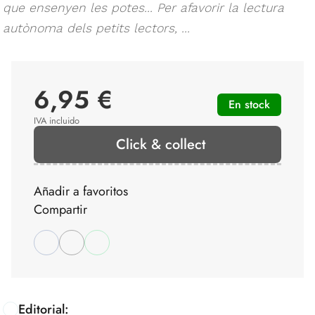
que ensenyen les potes... Per afavorir la lectura
autònoma dels petits lectors, ...
6,95 €
En stock
IVA incluido
Click & collect
Añadir a favoritos
Compartir
Editorial: