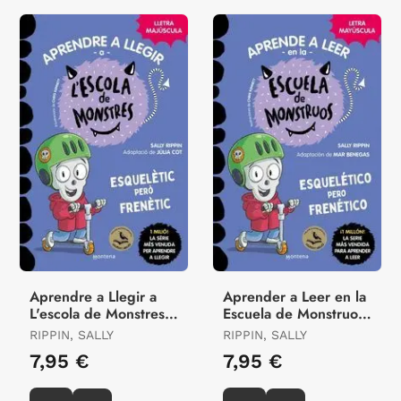
Aprendre a Llegir a
Aprender a Leer en la
L'escola de Monstres
Escuela de Monstruos
21 - Esquelètic Però
21 - Esquelético Pero
RIPPIN, SALLY
RIPPIN, SALLY
Frenètic
Frenético
7,95 €
7,95 €