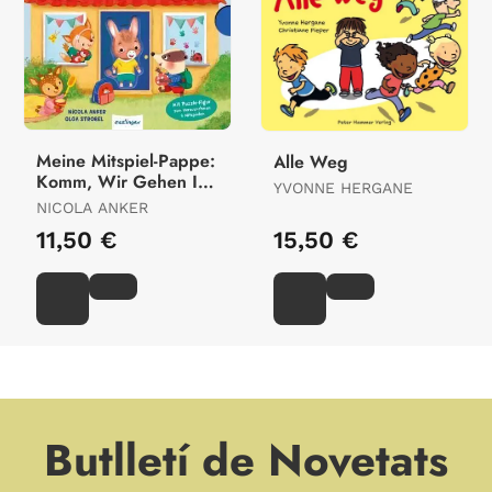
Meine Mitspiel-Pappe:
Alle Weg
Komm, Wir Gehen In
YVONNE HERGANE
Die Kita!
NICOLA ANKER
11,50 €
15,50 €
Butlletí de Novetats