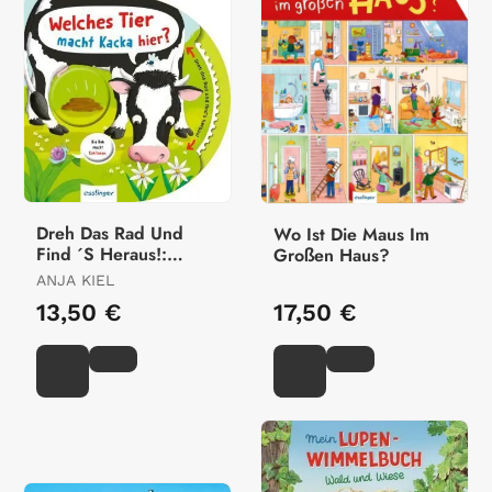
Dreh Das Rad Und
Wo Ist Die Maus Im
Find ´S Heraus!:
Großen Haus?
Welches Tier Macht
ANJA KIEL
Kacka Hier?
13,50 €
17,50 €