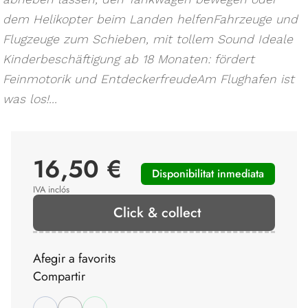
dem Helikopter beim Landen helfenFahrzeuge und
Flugzeuge zum Schieben, mit tollem Sound Ideale
Kinderbeschäftigung ab 18 Monaten: fördert
Feinmotorik und EntdeckerfreudeAm Flughafen ist
was los!...
16,50 €
Disponibilitat inmediata
IVA inclós
Click & collect
Afegir a favorits
Compartir