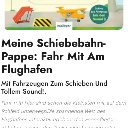
Meine Schiebebahn-
Pappe: Fahr Mit Am
Flughafen
Mit Fahrzeugen Zum Schieben Und
Tollem Sound!.
Fahr mit! Hier sind schon die Kleinsten mit auf dem
Rollfeld unterwegs!Die spannende Welt des
Flughafens interaktiv erleben: den Ferienflieger
abheben lassen, den Tankwagen bewegen oder