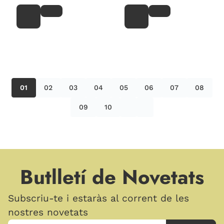
01
02
03
04
05
06
07
08
09
10
Butlletí de Novetats
Subscriu-te i estaràs al corrent de les
nostres novetats