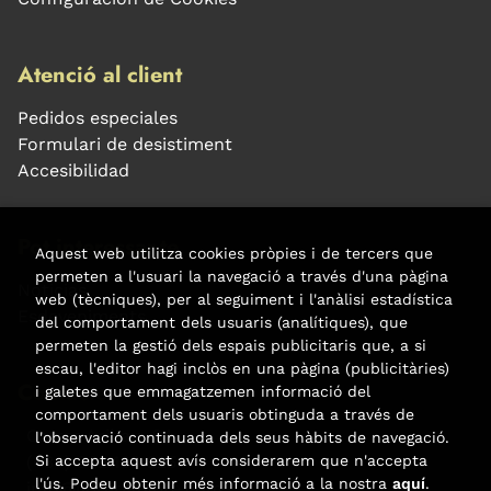
Atenció al client
Pedidos especiales
Formulari de desistiment
Accesibilidad
Pot interessar-te
Aquest web utilitza cookies pròpies i de tercers que
permeten a l'usuari la navegació a través d'una pàgina
Noticias
web (tècniques), per al seguiment i l'anàlisi estadística
Esdeveniments
del comportament dels usuaris (analítiques), que
permeten la gestió dels espais publicitaris que, a si
escau, l'editor hagi inclòs en una pàgina (publicitàries)
Contacte
i galetes que emmagatzemen informació del
comportament dels usuaris obtinguda a través de
Carrer Aribau, 84
l'observació continuada dels seus hàbits de navegació.
Si accepta aquest avís considerarem que n'accepta
(+34) 932 160 225
l'ús. Podeu obtenir més informació a la nostra
aquí
.
info@libreriafabre.com