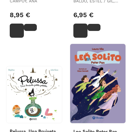
CAMPOY, ANA
BALDÓ, ESTEL / GIL,
ROSA / SOLIVA, MARIA
8,95 €
6,95 €
Pelussa. Una Bruixeta
Leo Solito Peter Pan