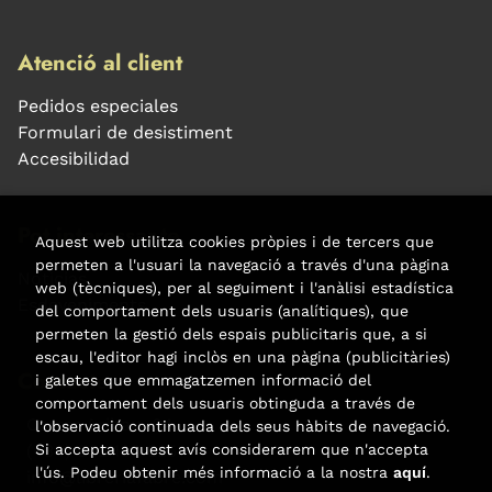
Atenció al client
Pedidos especiales
Formulari de desistiment
Accesibilidad
Pot interessar-te
Aquest web utilitza cookies pròpies i de tercers que
permeten a l'usuari la navegació a través d'una pàgina
Noticias
web (tècniques), per al seguiment i l'anàlisi estadística
Esdeveniments
del comportament dels usuaris (analítiques), que
permeten la gestió dels espais publicitaris que, a si
escau, l'editor hagi inclòs en una pàgina (publicitàries)
Contacte
i galetes que emmagatzemen informació del
comportament dels usuaris obtinguda a través de
Carrer Aribau, 84
l'observació continuada dels seus hàbits de navegació.
(+34) 932 160 225
Si accepta aquest avís considerarem que n'accepta
l'ús. Podeu obtenir més informació a la nostra
aquí
.
info@libreriafabre.com