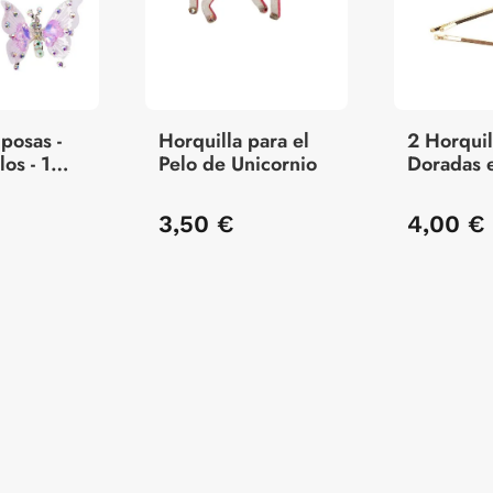
posas -
Horquilla para el
2 Horquil
os - 1
Pelo de Unicornio
Doradas 
de Coraz
3,50 €
4,00 €