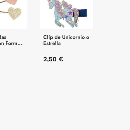
las
Clip de Unicornio o
en Forma
Estrella
ón
2,50 €