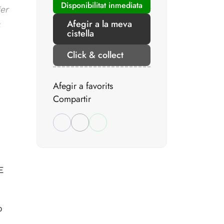
Disponibilitat inmediata
er
Afegir a la meva
a
cistella
Click & collect
Afegir a favorits
Compartir
E
o