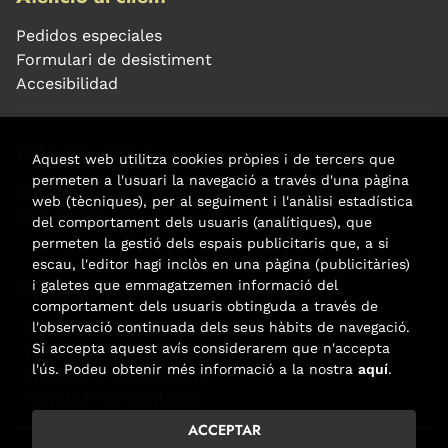
Pedidos especiales
Formulari de desistiment
Accesibilidad
Pot interessar-te
Aquest web utilitza cookies pròpies i de tercers que
permeten a l'usuari la navegació a través d'una pàgina
Noticias
web (tècniques), per al seguiment i l'anàlisi estadística
Esdeveniments
del comportament dels usuaris (analítiques), que
permeten la gestió dels espais publicitaris que, a si
escau, l'editor hagi inclòs en una pàgina (publicitàries)
Contacte
i galetes que emmagatzemen informació del
comportament dels usuaris obtinguda a través de
Carrer Aribau, 84
l'observació continuada dels seus hàbits de navegació.
Si accepta aquest avís considerarem que n'accepta
(+34) 932 160 225
l'ús. Podeu obtenir més informació a la nostra
aquí
.
info@libreriafabre.com
Formulari de contacte
ACCEPTAR